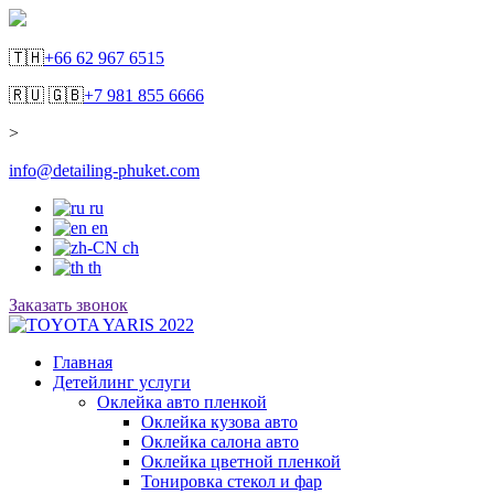
🇹🇭
+66 62 967 6515
🇷🇺 🇬🇧
+7 981 855 6666
>
info@detailing-phuket.com
ru
en
ch
th
Заказать звонок
Главная
Детейлинг услуги
Оклейка авто пленкой
Оклейка кузова авто
Оклейка салона авто
Оклейка цветной пленкой
Тонировка стекол и фар