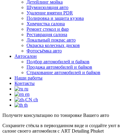
Детейлинг мойка
Шумоизоляция авто
Удаление вмятин PDR
Полировка и защита кузова
Химчистка салона
Ремонт стекол и фар
Реставрация салона
Локальный покрас авто
Окраска колесных дисков
Фотосъёмка авто
Автосалон
Подбор автомобилей и байков
Продажа автомобилей и байков
Страхование автомобилей и байков
Наши работы
Контакты
ru
en
ch
th
Получите
консультацию
по тонировке Вашего авто​
Сохраните стёкла в первозданном виде и создайте уют в
салоне своего автомобиля с ART Detailing Phuket