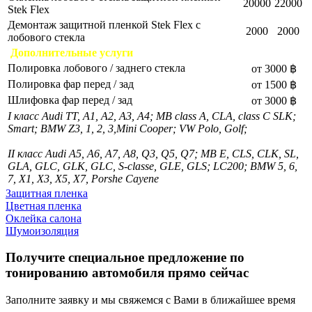
20000
22000
Stek Flex
Демонтаж защитной пленкой Stek Flex с
2000
2000
лобового стекла
Дополнительные услуги
Полировка лобового / заднего стекла
от 3000 ฿
Полировка фар перед / зад
от 1500 ฿
Шлифовка фар перед / зад
от 3000 ฿
I класс Audi TT, А1, A2, A3, A4; MB class A, CLA, class C SLK;
Smart; BMW Z3, 1, 2, 3,Mini Cooper; VW Polo, Golf;
II класс Audi A5, A6, А7, А8, Q3, Q5, Q7; MB E, CLS, CLK, SL,
GLA, GLC, GLK, GLC, S-classe, GLE, GLS; LC200; BMW 5, 6,
7, X1, X3, Х5, X7, Porshe Cayene
Защитная пленка
Цветная пленка
Оклейка салона
Шумоизоляция
Получите специальное предложение по
тонированию автомобиля прямо сейчас
Заполните заявку и мы свяжемся с Вами в ближайшее время