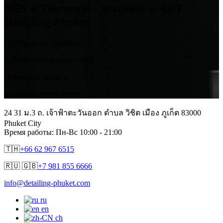
2021 в Таиланде - выгднее в ART
Detailing Phuket
Проверенная техника
Работают профессионалы
Помощь на дороге
Большой спектр услуг
24 31 ม.3 ถ. เจ้าฟ้าตะวันออก ตำบล วิชิต เมือง ภูเก็ต 83000
Phuket City
Время работы: Пн-Вс 10:00 - 21:00
🇹🇭
+66 62 967 6515
🇷🇺 🇬🇧
+7 981 855 6666
info@detailing-phuket.com
ru
en
ch