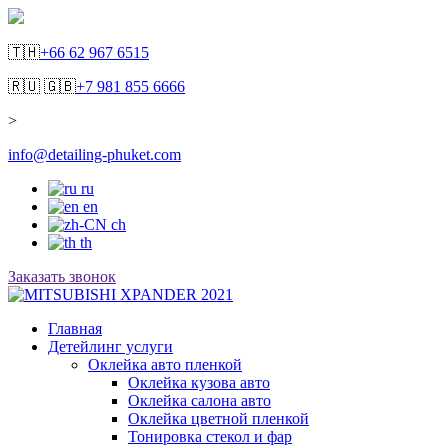
🇹🇭
+66 62 967 6515
🇷🇺 🇬🇧
+7 981 855 6666
>
info@detailing-phuket.com
ru
en
ch
th
Заказать звонок
Главная
Детейлинг услуги
Оклейка авто пленкой
Оклейка кузова авто
Оклейка салона авто
Оклейка цветной пленкой
Тонировка стекол и фар